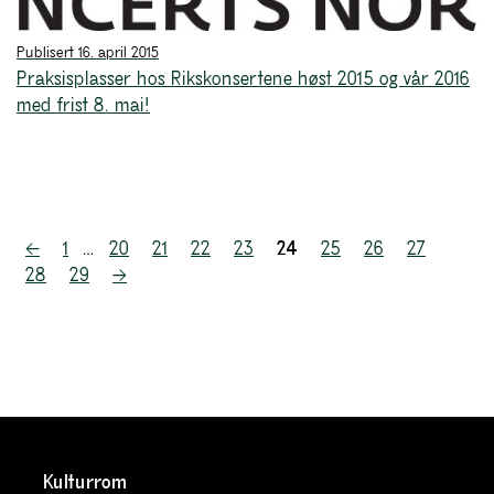
Publisert 16. april 2015
Praksisplasser hos Rikskonsertene høst 2015 og vår 2016
med frist 8. mai!
Sidepaginering
←
1
…
20
21
22
23
24
25
26
27
28
29
→
Kulturrom