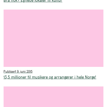
Bra nok? Egnede lokaler til kultur
Publisert 9. juni 2015
13,5 millioner til musikere og arrangører i hele Norge!