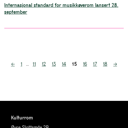
Internasjonal standard for musikkøverom lansert 28.
september
Sidepaginering
←
1
…
11
12
13
14
15
16
17
18
→
Kulturrom
Øvre Slottsgate 2B