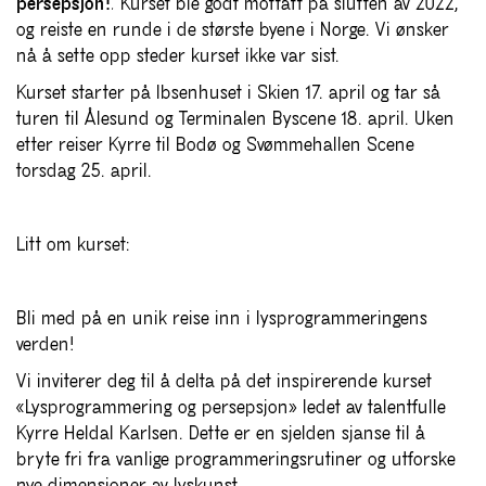
persepsjon!
.
Kurset ble godt mottatt på slutten av 2022,
og reiste en runde i de største byene i Norge. Vi ønsker
nå å sette opp steder kurset ikke var sist.
Kurset starter på Ibsenhuset i Skien 17. april og tar så
turen til Ålesund og Terminalen Byscene 18. april. Uken
etter reiser Kyrre til Bodø og Svømmehallen Scene
torsdag 25. april.
Litt om kurset:
Bli med på en unik reise inn i lysprogrammeringens
verden!
Vi inviterer deg til å delta på det inspirerende kurset
«Lysprogrammering og persepsjon» ledet av talentfulle
Kyrre Heldal Karlsen. Dette er en sjelden sjanse til å
bryte fri fra vanlige programmeringsrutiner og utforske