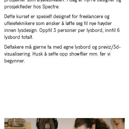
prosjekter som Øyafestivalen. I dag er Kyrre designer og
prosjektleder hos Spectre.
Dette kurset er spesielt designet for freelancere og
utleieteknikere som ønsker å løfte seg til nye høyder
innen lysdesign. Opptil 3 personer per lysbord, inntil 6
lysbord totalt.
Deltakere må gjerne ta med egne lysbord og previz/3d-
visualisering. Husk å sette opp showfiler mm. før vi
begynner.