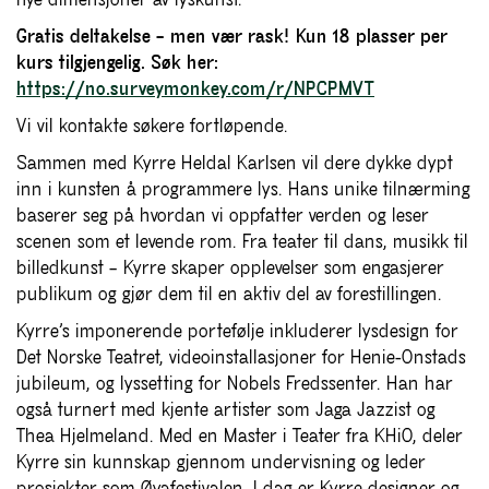
nye dimensjoner av lyskunst.
Gratis deltakelse – men vær rask! Kun 18 plasser per
kurs tilgjengelig. Søk her:
https://no.surveymonkey.com/r/NPCPMVT
Vi vil kontakte søkere fortløpende.
Sammen med Kyrre Heldal Karlsen vil dere dykke dypt
inn i kunsten å programmere lys. Hans unike tilnærming
baserer seg på hvordan vi oppfatter verden og leser
scenen som et levende rom. Fra teater til dans, musikk til
billedkunst – Kyrre skaper opplevelser som engasjerer
publikum og gjør dem til en aktiv del av forestillingen.
Kyrre’s imponerende portefølje inkluderer lysdesign for
Det Norske Teatret, videoinstallasjoner for Henie-Onstads
jubileum, og lyssetting for Nobels Fredssenter. Han har
også turnert med kjente artister som Jaga Jazzist og
Thea Hjelmeland. Med en Master i Teater fra KHiO, deler
Kyrre sin kunnskap gjennom undervisning og leder