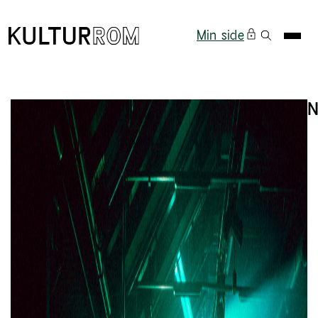
Min side
N