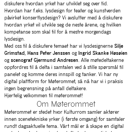
diskutere hvordan yrket har utviklet seg over tid.
Hvordan har f.eks. lysdesign for teater og kunstverden
påvirket konsertlysdesign? Vi avslutter med å diskutere
hvordan yrket vil utvikle seg de neste årene, og hvilken
kompetanse som skal til for å mestre morgendags
lysdesign.
Med oss til å diskutere temaet har vi lysdesignerne
Silje
Grimstad
,
Hans Peter Jenssen
og
Ingrid Skanke
Høsøien
og
scenograf Gjermund Andresen
. Alle møtedeltakerne
oppfordres til å delta i samtalen ved å stille spørsmål til
panelet og komme deres innspill og tanker. Vi har ny
digital plattform for Møterommet, så nå har vi i praksis
ingen begrensning på antall deltakere.
Hjertelig velkommen til møterommet!
Om Møterommet
Møterommet er stedet hvor Kulturrom samler aktører
innen scenetekniske yrker (i første omgang) for samtaler
rundt dagsaktuelle tema. Vårt mål er å skape en digital