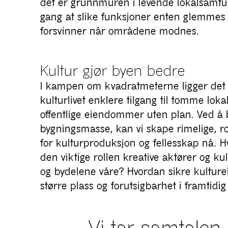
det er grunnmuren i levende lokalsamfun
gang at slike funksjoner enten glemmes i
forsvinner når områdene modnes.
Kultur gjør byen bedre
I kampen om kvadratmeterne ligger det et
kulturlivet enklere tilgang til tomme loka
offentlige eiendommer uten plan. Ved å
bygningsmasse, kan vi skape rimelige, r
for kulturproduksjon og fellesskap nå. Hv
den viktige rollen kreative aktører og ku
og bydelene våre? Hvordan sikre kulturel
større plass og forutsigbarhet i framtidig