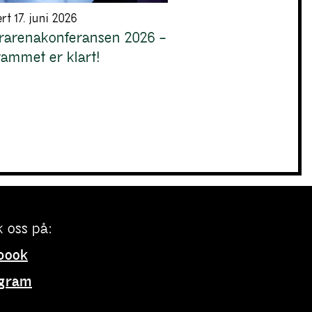
rt 17. juni 2026
urarenakonferansen 2026 –
ammet er klart!
 oss på:
book
agram