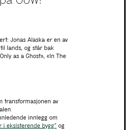
 på OUW!
rt: Jonas Alaska er en av
til lands, og står bak
Only as a Ghost», «In The
m transformasjonen av
ralen
 innledende innlegg om
 i eksisterende bygg”
og