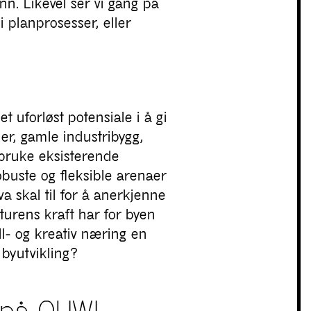
n. Likevel ser vi gang på
 planprosesser, eller
 uforløst potensiale i å gi
ler, gamle industribygg,
 bruke eksisterende
obuste og fleksible arenaer
a skal til for å anerkjenne
lturens kraft har for byen
l- og kreativ næring en
 byutvikling?