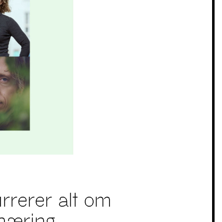
urrerer alt om
 næring,