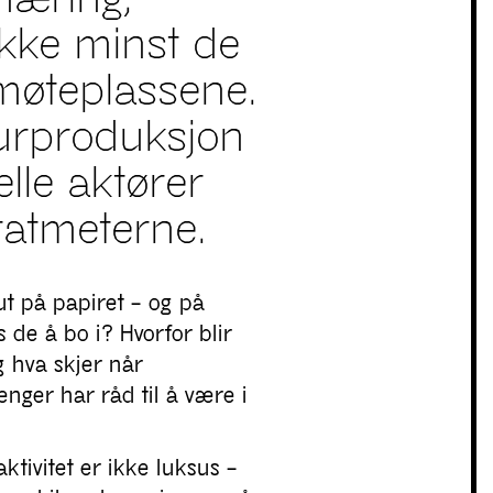
kke minst de
 møteplassene.
lturproduksjon
lle aktører
atmeterne.
ut på papiret – og på
de å bo i? Hvorfor blir
g hva skjer når
lenger har råd til å være i
ktivitet er ikke luksus –