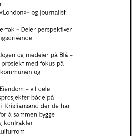
r
v «London»– og journalist i
elertak – Deler perspektiver
ingsdrivende
Halogen og medeier på Blå –
et prosjekt med fokus på
, kommunen og
n Eiendom – vil dele
nsprosjekter både på
 i Kristiansand der de har
 for å sammen bygge
og kontrakter
Kulturrom