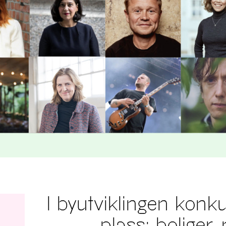
I byutviklingen konk
plass: boliger,