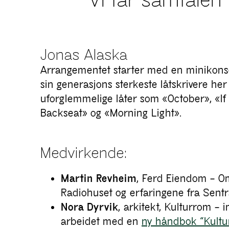
Vi tar samtalen
Jonas Alaska
Arrangementet starter med en minikonse
sin generasjons sterkeste låtskrivere her 
uforglemmelige låter som «October», «If 
Backseat» og «Morning Light».
Medvirkende:
Martin Revheim
, Ferd Eiendom – O
Radiohuset og erfaringene fra Sent
Nora Dyrvik
, arkitekt, Kulturrom –
arbeidet med en
ny håndbok “Kultur