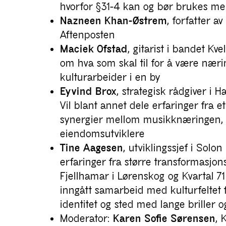
hvorfor §31-4 kan og bør brukes me
Nazneen Khan-Østrem
, forfatter a
Aftenposten
Maciek Ofstad
, gitarist i bandet Kv
om hva som skal til for å være nær
kulturarbeider i en by
Eyvind Brox
, strategisk rådgiver i 
Vil blant annet dele erfaringer fra 
synergier mellom musikknæringen
eiendomsutviklere
Tine Aagesen
, utviklingssjef i Solo
erfaringer fra større transformasjo
Fjellhamar i Lørenskog og Kvartal 71
inngått samarbeid med kulturfeltet
identitet og sted med lange briller 
Moderator:
Karen Sofie Sørensen
, 