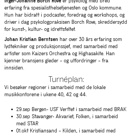
Inger-Johanne Borch Rove
er psykolog med bred
erfaring fra spesialisthelsetjenesten og Oslo kommune.
Hun har bidratt i podcaster, foredrag og workshops, og
driver i dag psykologpraksisen Borch Rove, skreddersydd
for kunst-, kultur- og idrettsfeltet.
Johan Kristian Berntsen
har over 30 års erfaring som
lydtekniker og produksjonssjef, med samarbeid med
artister som Kaizers Orchestra og Highasakite. Han
kjenner bransjens gleder – og utfordringer – fra
innsiden.
Turnéplan:
Vi besøker regioner i samarbeid med de lokale
musikkontorene i ukene 40, 42 og 44.
29.sep Bergen- USF Verftet i samarbeid med BRAK
30.sep Stavanger- Akvariet, Folken, i samarbeid
med STAR
01.okt Kristiansand – Kilden, i samarbeid med