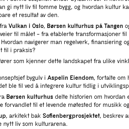
 gi nytt liv til tomme bygg, og hvordan kultur ka
bare et resultat av den.
fra
Vulkan i Oslo
,
Børsen kulturhus på Tangen
o
e veier til målet – fra etablerte transformasjoner ti
ng. Hvordan navigerer man regelverk, finansiering o
t til i praksis?
tører som kjenner dette landskapet fra ulike vinkl
onseptsjef bygulv i
Aspelin Eiendom
, fortalte om
 ble til ved å integrere kultur tidlig i utviklings
ra
Børsen kulturhus
delte historien om hvordan 
 forvandlet til et levende møtested for musikk og
rup
, arkitekt bak
Sofienbergprosjektet
, beskrev 
e nytt liv som kulturarena.