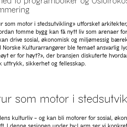
ed to programbolker og Oslofrokos
ummering
ur som motor i stedsutvikling» utforsket arkitekter
ordan tomme bygg kan få nytt liv som arenaer for
 kan drive sosial, økonomisk og miljømessig bærek
Norske Kulturarrangører ble temaet ansvarlig lyd
øyt er for høyt?», der bransjen diskuterte hvorda
 uttrykk, sikkerhet og fellesskap.
tur som motor i stedsutvik
ns kulturliv – og kan bli motorer for sosial, øko
t. I denne sesjonen under by:Larm ser vi konkre