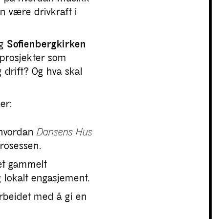
n være drivkraft i
g
Sofienbergkirken
l prosjekter som
g drift? Og hva skal
er:
 hvordan
Dansens Hus
prosessen.
et gammelt
 lokalt engasjement.
arbeidet med å gi en