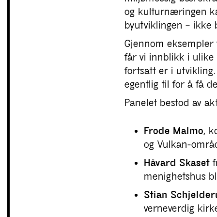
og kulturnæringen kan
byutviklingen – ikke 
Gjennom eksempler 
får vi innblikk i ulik
fortsatt er i utvikli
egentlig til for å få de
Panelet bestod av ak
Frode Malmo
, k
og Vulkan-området
Håvard Skaset
f
menighetshus ble
Stian Schjelde
verneverdig kirk