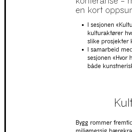
konferanse – m
en kort opps
I sesjonen «Kult
kulturaktører hv
slike prosjekter
I samarbeid med 
sesjonen «Hvor h
både kunstnerisk
Kul
Bygg rommer fremtide
miljømessig bærekraf