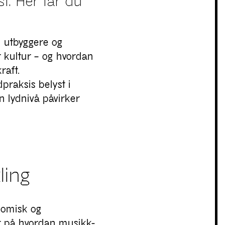
t. Her får du
, utbyggere og
 kultur – og hvordan
raft.
praksis belyst i
n lydnivå påvirker
ling
nomisk og
t på hvordan musikk-