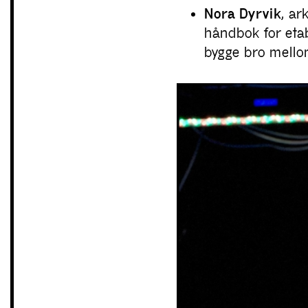
Nora Dyrvik
, ar
håndbok for etab
bygge bro mello