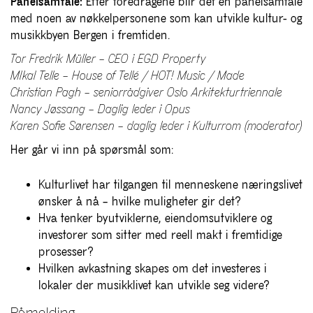
Panelsamtale:
Etter foredragene blir det en panelsamtale
med noen av nøkkelpersonene som kan utvikle kultur- og
musikkbyen Bergen i fremtiden.
Tor Fredrik Müller – CEO i EGD Property
MIkal Telle – House of Tellé / HOT! Music / Made
Christian Pagh – seniorrådgiver Oslo Arkitekturtriennale
Nancy Jøssang – Daglig leder i Opus
Karen Sofie Sørensen – daglig leder i Kulturrom (moderator)
Her går vi inn på spørsmål som:
Kulturlivet har tilgangen til menneskene næringslivet
ønsker å nå – hvilke muligheter gir det?
Hva tenker byutviklerne, eiendomsutviklere og
investorer som sitter med reell makt i fremtidige
prosesser?
Hvilken avkastning skapes om det investeres i
lokaler der musikklivet kan utvikle seg videre?