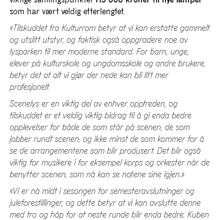
viktige samlingspunktet
113 000 kroner til nye lamper
som har vært veldig etterlengtet.
«Tilskuddet fra Kulturrom betyr at vi kan erstatte gammelt
og utslitt utstyr, og faktisk også oppgradere noe av
lysparken til mer moderne standard. For barn, unge,
elever på kulturskole og ungdomsskole og andre brukere,
betyr det at alt vi gjør der nede kan bli litt mer
profesjonelt.
Scenelys er en viktig del av enhver opptreden, og
tilskuddet er et veldig viktig bidrag til å gi enda bedre
opplevelser for både de som står på scenen, de som
jobber rundt scenen, og ikke minst de som kommer for å
se de arrangementene som blir produsert. Det blir også
viktig for musikere i for eksempel korps og orkester når de
benytter scenen, som nå kan se notene sine igjen.»
«Vi er nå midt i sesongen for semesteravslutninger og
juleforestillinger, og dette betyr at vi kan avslutte denne
med tro og håp for at neste runde blir enda bedre. Kuben