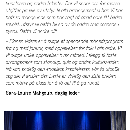
kunstnere og andre talenter. Det vil spare oss for masse
utgifter på leie av utstyr til alle arrangement vi har. Vi har
hatt så mange inne som har sagt at «med bare litt bedre
teknisk utstyr vil dette bli en av de bedre små scenene i
byen». Dette vil endre alt!
– Planen videre er å skape et spennende månedsprogram
fra og med januar, med opplevelser for folk i alle aldre. Vi
vil skape unike opplevelser hver måned, i tillegg til faste
arrangement som standup, quiz og andre kulturkvelder.
Nå kan endelig den endeløse kreativiteten vår få utspille
seg slik vi ønsker det. Dette er virkelig den siste brikken
som måtte på plass for å få det til å gå rundt.
Sara-Louise Mahgoub, daglig leder