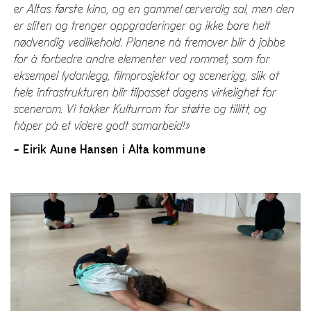
er Altas første kino, og en gammel ærverdig sal, men den
er sliten og trenger oppgraderinger og ikke bare helt
nødvendig vedlikehold. Planene nå fremover blir å jobbe
for å forbedre andre elementer ved rommet, som for
eksempel lydanlegg, filmprosjektor og scenerigg, slik at
hele infrastrukturen blir tilpasset dagens virkelighet for
scenerom. Vi takker Kulturrom for støtte og tillitt, og
håper på et videre godt samarbeid!»
– Eirik Aune Hansen i Alta kommune