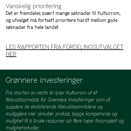
Vanskelig prioritering
Det er fremdeles svært mange søknader til Kulturrom,
og utvalget må fortsatt prioritere hardt mellom gode
søknader fra hele landet.
LES RAPPORTEN FRA FORDELINGSUTVALGET
HER
Grønnere investeringer
Fra starten av neste år lyser Kulturrom ut et
tilskuddsormåde for Grønnere investeringer som vil
supplere de eksisterende tilskuddsområdene og
muliggjøre mer sirkulær praksis, bygge kompetanse og
mulighet til å bruke ressurser på flere typer forprosjekt og
mulighetsstudier.