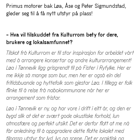
Primus motorer bak Løa, Åse og Peter Sigmundstad,
gleder seg til å få nytt utstyr på plass!
– Hva vil tilskuddet fra Kulturrom bety for dere,
brukere og lokalsamfunnet?
Tilskot frå Kulturrom er til stor inspirasjon for arbeidet vårt
med å arrangere konsertar og andre kulturarrangement!
Løa i Tønnevik ligg grisgrendt til på Fister i Ryfylke. Her er
me ikkje så mange som bur, men her er også ein del
fritidsbuande og hyttefolk som gjestar Løa. I tillegg er folk
flinke til å reise frå nabokommunane når her er
arrangement som fristar.
Løa i Tønnevik er ny, og har vore i drift i eitt år, og den er
bygd slik at det er svært gode akustiske forhold, lun
atmosfære og perfekt utsikt. Det er derfor flott at me nå
får anledning til å oppgradere dette flotte lokalet med
tilpassa utstyr for lyd, lys og scene.
Det er praktisk og