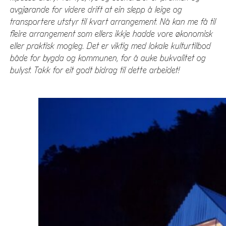
avgjørande for videre drift at ein slepp å leige og
transportere utstyr til kvart arrangement. Nå kan me få til
fleire arrangement som ellers ikkje hadde vore økonomisk
eller praktisk mogleg.
Det er viktig med lokale kulturtilbod
både for bygda og kommunen, for å auke bukvalitet og
bulyst. Takk for eit godt bidrag til dette arbeidet!