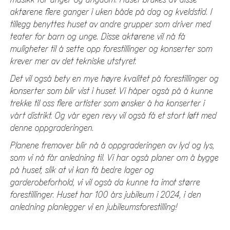
musikk for unger og ungdom. Huset brukes av disse
aktørene flere ganger i uken både på dag og kveldstid. I
tillegg benyttes huset av andre grupper som driver med
teater for barn og unge. Disse aktørene vil nå få
muligheter til å sette opp forestillinger og konserter som
krever mer av det tekniske utstyret.
Det vil også bety en mye høyre kvalitet på forestillinger og
konserter som blir vist i huset. Vi håper også på å kunne
trekke til oss flere artister som ønsker å ha konserter i
vårt distrikt. Og vår egen revy vil også få et stort løft med
denne oppgraderingen.
Planene fremover blir nå å oppgraderingen av lyd og lys,
som vi nå får anledning til. Vi har også planer om å bygge
på huset, slik at vi kan få bedre lager og
garderobeforhold, vi vil også da kunne ta imot større
forestillinger. Huset har 100 års jubileum i 2024, i den
anledning planlegger vi en jubileumsforestilling!