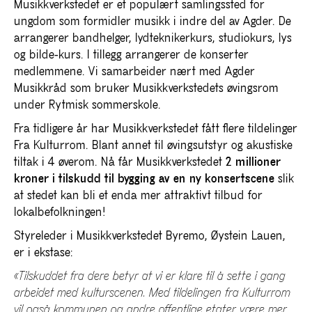
Musikkverkstedet er et populært samlingssted for
ungdom som formidler musikk i indre del av Agder. De
arrangerer bandhelger, lydteknikerkurs, studiokurs, lys
og bilde-kurs. I tillegg arrangerer de konserter
medlemmene. Vi samarbeider nært med Agder
Musikkråd som bruker Musikkverkstedets øvingsrom
under Rytmisk sommerskole.
Fra tidligere år har Musikkverkstedet fått flere tildelinger
Fra Kulturrom. Blant annet til øvingsutstyr og akustiske
tiltak i 4 øverom. Nå får Musikkverkstedet
2 millioner
kroner i
tilskudd til bygging av en ny konsertscene
slik
at stedet kan bli et enda mer attraktivt tilbud for
lokalbefolkningen!
Styreleder i Musikkverkstedet
Byremo, Øystein Lauen,
er i ekstase:
«Tilskuddet fra dere betyr at vi er klare til å sette i gang
arbeidet med kulturscenen. Med tildelingen fra Kulturrom
vil også kommunen og andre offentlige etater være mer