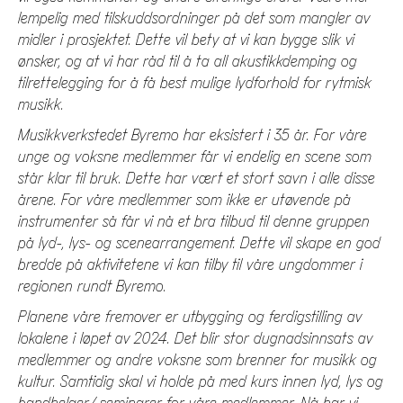
lempelig med tilskuddsordninger på det som mangler av
midler i prosjektet. Dette vil bety at vi kan bygge slik vi
ønsker, og at vi har råd til å ta all akustikkdemping og
tilrettelegging for å få best mulige lydforhold for rytmisk
musikk.
Musikkverkstedet Byremo har eksistert i 35 år. For våre
unge og voksne medlemmer får vi endelig en scene som
står klar til bruk. Dette har vært et stort savn i alle disse
årene. For våre medlemmer som ikke er utøvende på
instrumenter så får vi nå et bra tilbud til denne gruppen
på lyd-, lys- og scenearrangement. Dette vil skape en god
bredde på aktivitetene vi kan tilby til våre ungdommer i
regionen rundt Byremo.
Planene våre fremover er utbygging og ferdigstilling av
lokalene i løpet av 2024. Det blir stor dugnadsinnsats av
medlemmer og andre voksne som brenner for musikk og
kultur. Samtidig skal vi holde på med kurs innen lyd, lys og