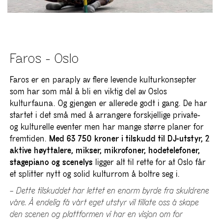
Faros - Oslo
Faros er en paraply av flere levende kulturkonsepter
som har som mål å bli en viktig del av Oslos
kulturfauna. Og gjengen er allerede godt i gang. De har
startet i det små med å arrangere forskjellige private-
og kulturelle eventer men har mange større planer for
fremtiden.
Med 63 750 kroner i tilskudd til DJ-utstyr, 2
aktive høyttalere, mikser, mikrofoner, hodetelefoner,
stagepiano og scenelys
ligger alt til rette for at Oslo får
et splitter nytt og solid kulturrom å boltre seg i.
– Dette tilskuddet har lettet en enorm byrde fra skuldrene
våre. Å endelig få vårt eget utstyr vil tillate oss å skape
den scenen og plattformen vi har en visjon om for