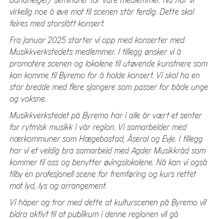
bandhelger/ seminarer for våre medlemmer. Nå har vi
virkelig noe å øve mot til scenen står ferdig. Dette skal
feires med storslått konsert.
Fra januar 2025 starter vi opp med konserter med
Musikkverkstedets medlemmer.
I tillegg ønsker vi å
promotere scenen og lokalene til utøvende kunstnere som
kan komme til Byremo for å holde konsert. Vi skal ha en
stor bredde med flere sjangere som passer for både unge
og voksne.
Musikkverkstedet på Byremo har i alle år vært et senter
for rytmisk musikk i vår region. Vi samarbeider med
nærkommuner som Hægebostad, Åseral og Evje. I tillegg
har vi et veldig bra samarbeid med Agder Musikkråd som
kommer til oss og benytter øvingslokalene. Nå kan vi også
tilby en profesjonell scene for fremføring og kurs rettet
mot lyd, lys og arrangement.
Vi håper og tror med dette at kulturscenen på Byremo vil
bidra aktivt til at publikum i denne regionen vil gå