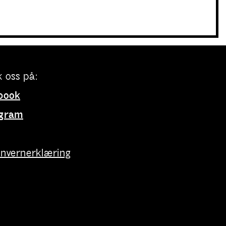
 oss på:
book
agram
onvernerklæring