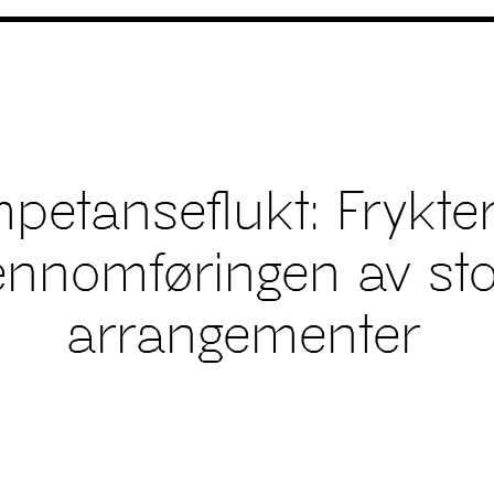
petanseflukt: Frykter
ennomføringen av st
arrangementer