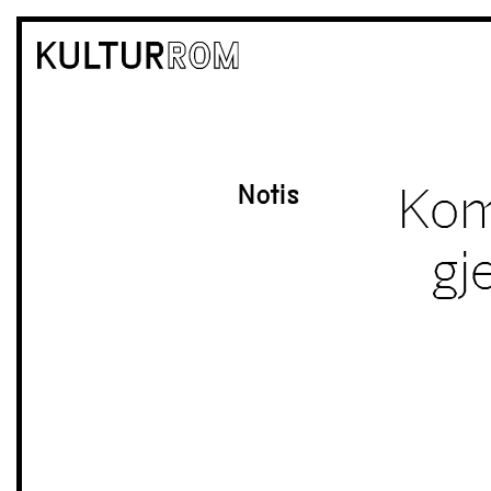
Kom
Notis
gj