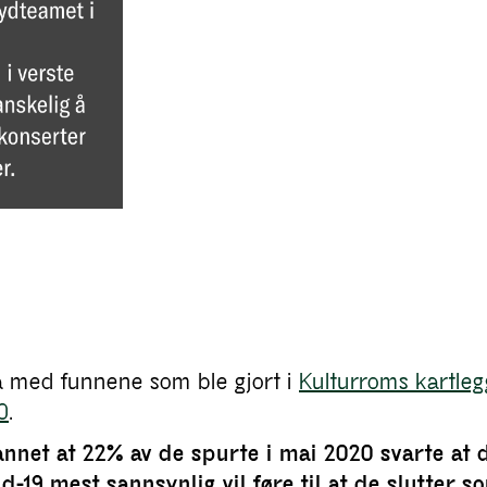
å med funnene som ble gjort i
Kulturroms kartleg
0
.
nnet at 22% av de spurte i mai 2020 svarte at d
id-19 mest sannsynlig vil føre til at de slutter s