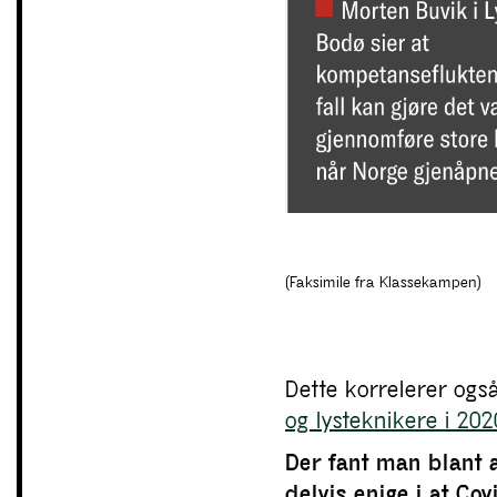
(Faksimile fra Klassekampen)
Dette korrelerer ogs
og lysteknikere i 202
Der fant man blant a
delvis enige i at Cov