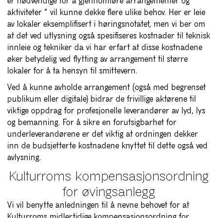
er nødvendige for å gjennomføre arrangementer og
aktiviteter ” vil kunne dekke flere ulike behov. Her er leie
av lokaler eksemplifisert i høringsnotatet, men vi ber om
at det ved utlysning også spesifiseres kostnader til teknisk
innleie og tekniker da vi har erfart at disse kostnadene
øker betydelig ved flytting av arrangement til større
lokaler for å ta hensyn til smittevern.
Ved å kunne avholde arrangement (også med begrenset
publikum eller digitale) bidrar de frivillige aktørene til
viktige oppdrag for profesjonelle leverandører av lyd, lys
og bemanning. For å sikre en forutsigbarhet for
underleverandørene er det viktig at ordningen dekker
inn de budsjetterte kostnadene knyttet til dette også ved
avlysning.
Kulturroms kompensasjonsordning
for øvingsanlegg
Vi vil benytte anledningen til å nevne behovet for at
Kulturroms midlertidige kompensasjonsordning for