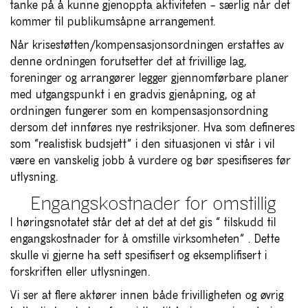
tanke på å kunne gjenoppta aktiviteten – særlig når det
kommer til publikumsåpne arrangement.
Når krisestøtten/kompensasjonsordningen erstattes av
denne ordningen forutsetter det at frivillige lag,
foreninger og arrangører legger gjennomførbare planer
med utgangspunkt i en gradvis gjenåpning, og at
ordningen fungerer som en kompensasjonsordning
dersom det innføres nye restriksjoner. Hva som defineres
som “realistisk budsjett” i den situasjonen vi står i vil
være en vanskelig jobb å vurdere og bør spesifiseres før
utlysning.
Engangskostnader for omstillig
I høringsnotatet står det at det at det gis “ tilskudd til
engangskostnader for å omstille virksomheten” . Dette
skulle vi gjerne ha sett spesifisert og eksemplifisert i
forskriften eller utlysningen.
Vi ser at flere aktører innen både frivilligheten og øvrig