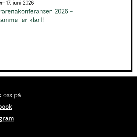
rt 17. juni 2026
urarenakonferansen 2026 –
ammet er klart!
 oss på:
book
agram