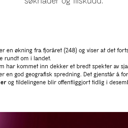
søknader og tilskudd.
r en økning fra fjoråret (248) og viser at det fort
je rundt om i landet.
 har kommet inn dekker et bredt spekter av sj
ser en god geografisk spredning. Det gjenstår å f
ner
og tildelingene blir offentliggjort tidlig i desem