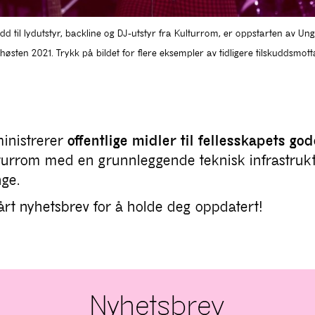
udd til lydutstyr, backline og DJ-utstyr fra Kulturrom, er oppstarten av 
l høsten 2021. Trykk på bildet for flere eksempler av tidligere tilskuddsmot
inistrerer
offentlige midler til fellesskapets god
turrom med en grunnleggende teknisk infrastruk
ge.
rt nyhetsbrev for å holde deg oppdatert!
Nyhetsbrev