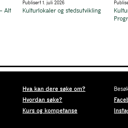
Publisert 1. juli 2026
Publise
– Alt
Kulturlokaler og stedsutvikling
Kult
Progr
Hva kan dere søke om?
Besøk
Hvordan søke?
Face
Kurs og kompetanse
Inst