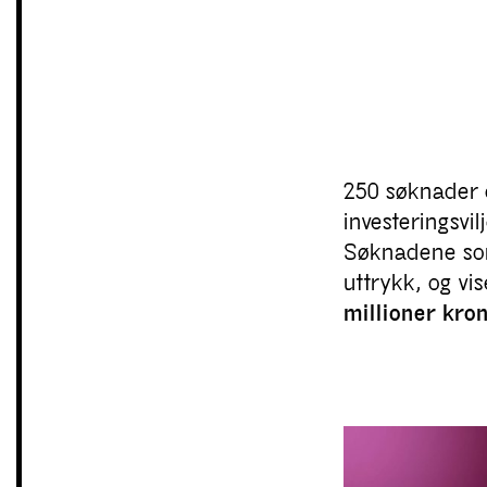
250 søknader e
investeringsvil
Søknadene som
uttrykk, og vi
millioner kro