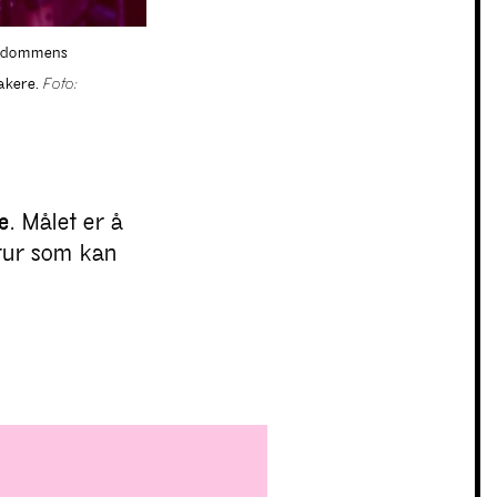
Ungdommens
takere.
Foto:
e
. Målet er å
tur som kan