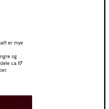
satt er mye
angre og
ordele ca
17
ber.