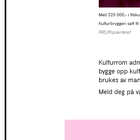
Med 320 000,- i tilsk
Kulturbryggeri satt ti
PRS/Popsenteret
Kulturrom adm
bygge opp kul
brukes av man
Meld deg på vå