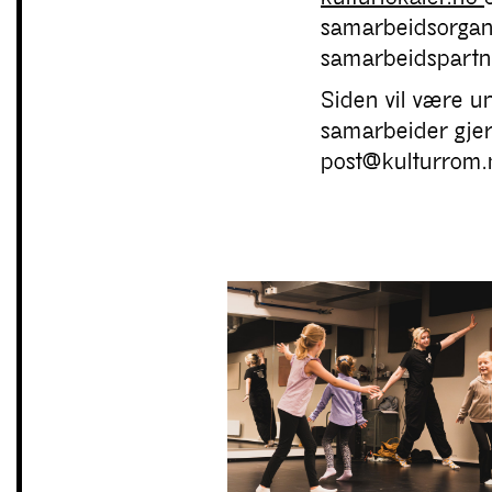
samarbeidsorgani
samarbeidspartner
Siden vil være un
samarbeider gjer
post@kulturrom.