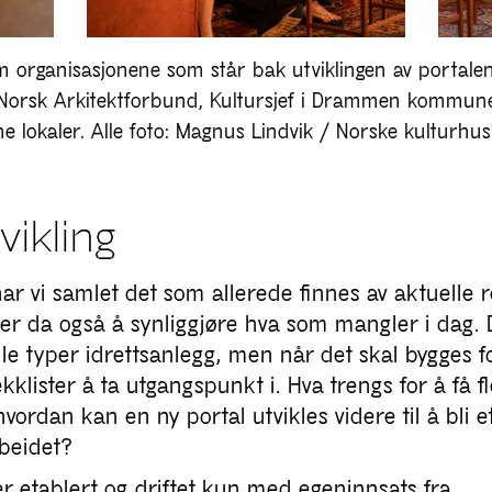
m organisasjonene som står bak utviklingen av porta
Norsk Arkitektforbund, Kultursjef i Drammen kommune
 lokaler. Alle foto: Magnus Lindvik / Norske kulturhus
vikling
ar vi samlet det som allerede finnes av aktuelle 
 er da også å synliggjøre hva som mangler i dag. 
alle typer idrettsanlegg, men når det skal bygges f
kklister å ta utgangspunkt i. Hva trengs for å få f
hvordan kan en ny portal utvikles videre til å bli 
rbeidet?
er etablert og driftet kun med egeninnsats fra