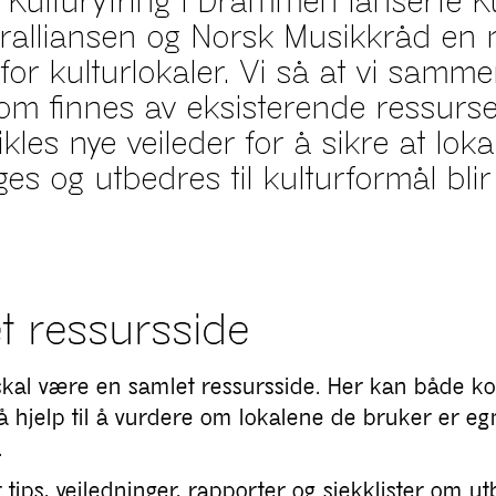
 Kulturytring i Drammen lanserte K
ralliansen og Norsk Musikkråd en 
for kulturlokaler. Vi så at vi samm
om finnes av eksisterende ressurse
tvikles nye veileder for å sikre at lo
es og utbedres til kulturformål bli
t ressursside
kal være en samlet ressursside. Her kan både 
få hjelp til å vurdere om lokalene de bruker er egn
.
tips, veiledninger, rapporter og sjekklister om ut