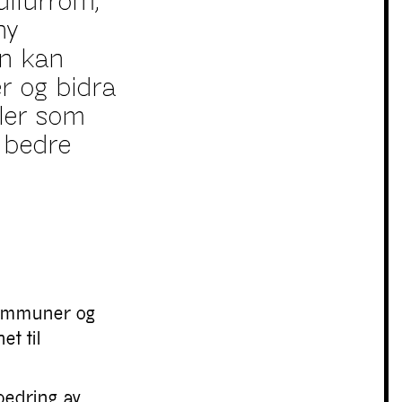
ulturrom,
ny
en kan
r og bidra
kaler som
r bedre
kommuner og
et til
bedring av