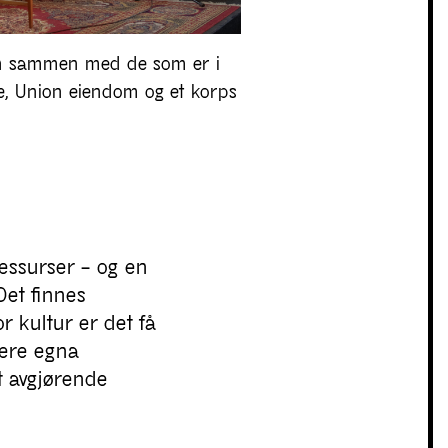
len sammen med de som er i
, Union eiendom og et korps
ressurser – og en
Det finnes
or kultur er det få
lere egna
et avgjørende