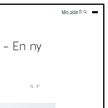
Min side
o – En ny