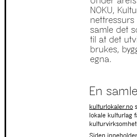
Under årets
NOKU, Kultu
nettressurs 
samle det s
til at det u
brukes, bygg
egna.
En samle
kulturlokaler.no
s
lokale kulturlag 
kulturvirksomhet
Siden inneholder 